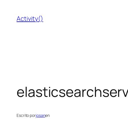
Saltar
al
Activity()
contenido
elasticsearchserv
Escrito por
josan
en