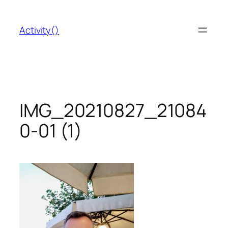
Saltar
al
Activity()
contenido
IMG_20210827_21084
0-01 (1)