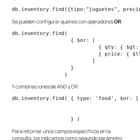
db.inventory.find({tipo:"juguetes", preci
Se pueden configurar queries con operadores
OR
.
db.inventory.find(

                   { $or: [

                            { qty: { $gt: 
                            { price: { $lt
                          ]

                   }

                 )
Y combinaciones de AND y OR.
db.inventory.find( { type: 'food', $or: [ 
                                          
                                          
                   } )
Para retornar unos campos específicos en la
consulta, los indicamos como segundo parámetro