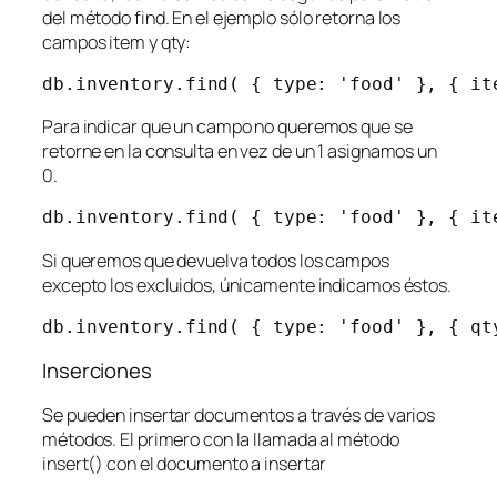
del método find. En el ejemplo sólo retorna los
campos
item
y
qty
:
db.inventory.find( { type: 'food' }, { it
Para indicar que un campo no queremos que se
retorne en la consulta en vez de un 1 asignamos un
0.
db.inventory.find( { type: 'food' }, { it
Si queremos que devuelva todos los campos
excepto los excluidos, únicamente indicamos éstos.
db.inventory.find( { type: 'food' }, { qt
Inserciones
Se pueden insertar documentos a través de varios
métodos. El primero con la llamada al método
insert() con el documento a insertar