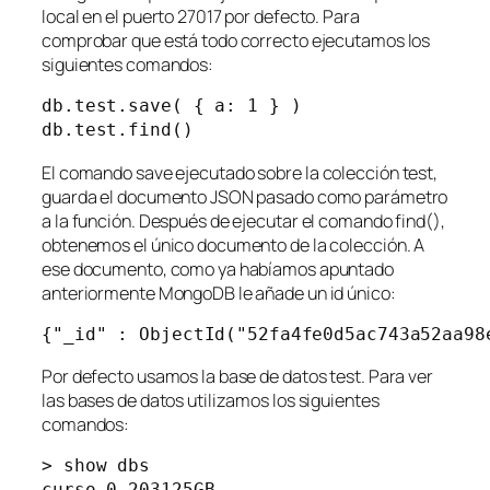
local en el puerto 27017 por defecto. Para
comprobar que está todo correcto ejecutamos los
siguientes comandos:
db.test.save( { a: 1 } )

db.test.find()
El comando
save
ejecutado sobre la colección test,
guarda el documento JSON pasado como parámetro
a la función. Después de ejecutar el comando find(),
obtenemos el único documento de la colección. A
ese documento, como ya habíamos apuntado
anteriormente MongoDB le añade un id único:
{"_id" : ObjectId("52fa4fe0d5ac743a52aa98
Por defecto usamos la base de datos test. Para ver
las bases de datos utilizamos los siguientes
comandos:
> show dbs

curso 0.203125GB
