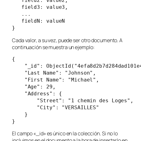
   field2: value2,

   field3: value3,

   ...

   fieldN: valueN

}
Cada valor, a su vez, puede ser otro documento. A
continuación se muestra un ejemplo:
{

    "_id": ObjectId("4efa8d2b7d284dad101e4
    "Last Name": "Johnson",

    "First Name": "Michael",

    "Age": 29,

    "Address": {

        "Street": "1 chemin des Loges",

        "City": "VERSAILLES"

    }

}
El campo «_id» es único en la colección. Si no lo
incluimos en el documento a la hora de insertarlo en