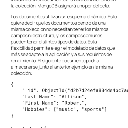
la colección, MongoDB asignará uno por defecto.
Los documentos utilizan un esquema dinámico. Esto
quiere decir que los documentos dentro de una
misma colección no necesitan tener los mismos
campos ni estructura, y los campos comunes
pueden tener distintos tipos de datos. Esta
flexibilidad permite elegir el modelado de datos que
más se adapte a la aplicación y a sus requisitos de
rendimiento. El siguiente documento podría
almacenarse junto al anterior ejemplo en la misma
colección:
{

    "_id": ObjectId("d2b7d24efa884de4bc7ad
    "Last Name": "Allison",

    "First Name": "Robert",

    "Hobbies": ["music", "sports"]

}