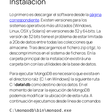
Instalación
Lo primero es descargar el software desde la
página
correspondiente
. Existen versiones para los
sistemas operativos más utilizados (Windows,
Linux, OSX y Solaris) en versiones de 32 y 64 bits. La
versión de 32 bits tiene el problema de estar limitada
a 2Gb de datos entre todas las colecciones que
almacene. Tras descargarnos el fichero zip o tgz, lo
descomprimimos en el sistema de ficheros. En la
carpeta principal de la instalación existirá una
carpeta bin con las utilidades de la base de datos.
Para ejecutar MongoDB es necesario que exista en
el directorio raíz (C:\ en Windows) la siguiente ruta
C:\
data\db
como destino de los datos. En el
momento de lanzar la ejecución de MongoDB
podemos modificar la ubicación de esta ruta. A
continuación ejecutamos desde línea de comandos
C:\mongodb\bin\mongod.exe