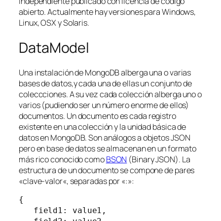
independiente publicado con licencia de código
abierto. Actualmente hay versiones para Windows,
Linux, OSX y Solaris.
DataModel
Una instalación de MongoDB alberga una o varias
bases de datos,y cada una de ellas un conjunto de
coleccciones
. A su vez cada colección alberga uno o
varios (pudiendo ser un número enorme de ellos)
documentos
. Un documento es cada registro
existente en una colección y la unidad básica de
datos en MongoDB. Son análogos a objetos JSON
pero en base de datos se almacenan en un formato
más rico conocido como
BSON
(Binary JSON). La
estructura de un documento se compone de pares
«
clave-valor
«, separadas por «:»:
{

   field1: value1,
