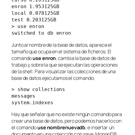
enron 1.953125GB

local 0.078125GB

test 0.203125GB

> use enron

switched to db enron
Junto al nombre de la base de datos, aparece el
tamaño que ocupa en el sistema de ficheros. El
comando
use enron
, cambia la base de datos de
trabajo y sobre la que se ejecutan las operaciones
de la
shell
. Para visualizar las colecciones de una
base de datos ejecutamos el comando:
> show collections

messages

system.indexes
Hay que señalar que no existe ningún comando para
crear una base de datos, pero podemos hacerlo con
el comando
use
nombrenuevadb
, e insertar un
documento en una colección con
save
. MongoDB