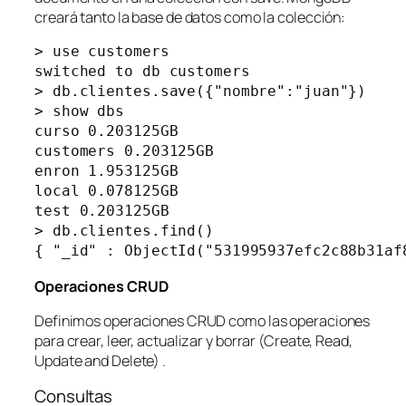
creará tanto la base de datos como la colección:
> use customers

switched to db customers

> db.clientes.save({"nombre":"juan"})

> show dbs

curso 0.203125GB

customers 0.203125GB

enron 1.953125GB

local 0.078125GB

test 0.203125GB

> db.clientes.find()

{ "_id" : ObjectId("531995937efc2c88b31af
Operaciones CRUD
Definimos operaciones CRUD como las operaciones
para crear, leer, actualizar y borrar (Create, Read,
Update and Delete) .
Consultas