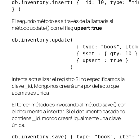
db.inventory.insert( { _id: 10, type: "mis
} )
El segundo método es a través de la llamada al
método update() con el flag
upsert:true
db.inventory.update(

                     { type: "book", item 
                     { $set : { qty: 10 } 
                     { upsert : true }

                   )
Intenta actualizar el registro Si no especificamos la
clave _id, Mongo nos creará una por defecto que
además es única
El tercer método es invocando al método save() con
el documento a insertar. Si el documento pasado no
contiene _id, mongo creará igualmente una clave
única.
db.inventory.save( { type: "book", item: 