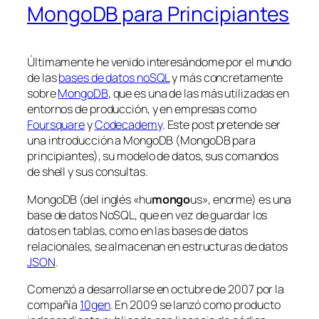
MongoDB para Principiantes
Últimamente he venido interesándome por el mundo
de las
bases de datos noSQL
y más concretamente
sobre
MongoDB
, que es una de las más utilizadas en
entornos de producción, y en empresas como
Foursquare
y
Codecademy
. Este post pretende ser
una introducción a MongoDB (MongoDB para
principiantes), su modelo de datos, sus comandos
de shell y sus consultas.
MongoDB (del inglés «hu
mongo
us», enorme) es una
base de datos NoSQL, que en vez de guardar los
datos en tablas, como en las bases de datos
relacionales, se almacenan en estructuras de datos
JSON
.
Comenzó a desarrollarse en octubre de 2007 por la
compañía
10gen
. En 2009 se lanzó como producto