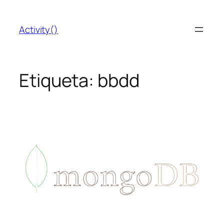
Saltar
al
Activity()
contenido
Etiqueta:
bbdd