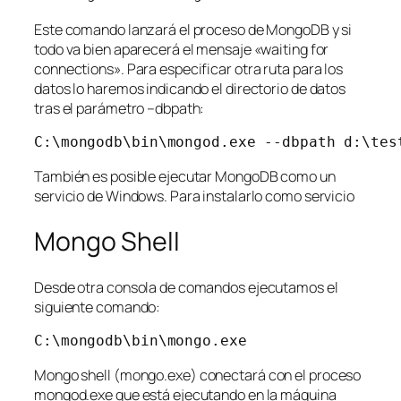
Este comando lanzará el proceso de MongoDB y si
todo va bien aparecerá el mensaje «waiting for
connections». Para especificar otra ruta para los
datos lo haremos indicando el directorio de datos
tras el parámetro –dbpath:
C:\mongodb\bin\mongod.exe --dbpath d:\tes
También es posible ejecutar MongoDB como un
servicio de Windows. Para instalarlo como servicio
Mongo Shell
Desde otra consola de comandos ejecutamos el
siguiente comando:
C:\mongodb\bin\mongo.exe
Mongo shell (
mongo.exe
) conectará con el proceso
mongod.exe que está ejecutando en la máquina