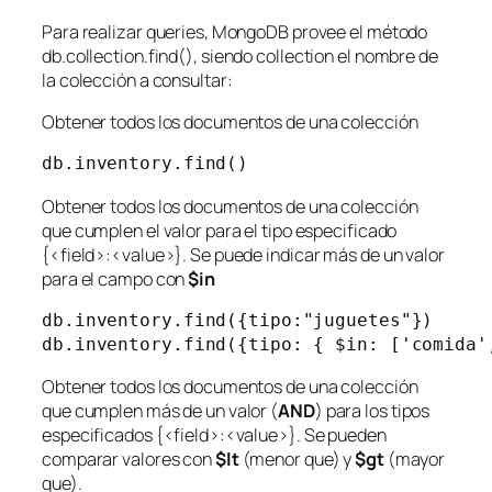
Para realizar queries, MongoDB provee el método
db.collection.find()
, siendo
collection
el nombre de
la colección a consultar:
Obtener todos los documentos de una colección
db.inventory.find()
Obtener todos los documentos de una colección
que cumplen el valor para el tipo especificado
{<field>:<value>}. Se puede indicar más de un valor
para el campo con
$in
db.inventory.find({tipo:"juguetes"})

db.inventory.find({tipo: { $in: ['comida'
Obtener todos los documentos de una colección
que cumplen más de un valor (
AND
) para los tipos
especificados {<field>:<value>}. Se pueden
comparar valores con
$lt
(menor que) y
$gt
(mayor
que).