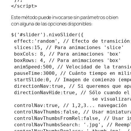
</script> 
Este método puede invocarse sin parámetros o bien
con alguna de las opciones disponibles:
$('#slider').nivoSlider({

 effect:'random', // Efecto de transición:
 slices:15, // Para animaciones 'slice'

 boxCols: 8, // Para animaciones 'box'

 boxRows: 4, // Para animaciones 'box'

 animSpeed:500, // Velocidad de la transic
 pauseTime:3000, // Cuánto tiempo en mili
 startSlide:0, // Imagen de comienzo (empe
 directionNav:true, // Si queremos que ap
 directionNavHide:true, // Sólo cuando el
                            se visualizará
 controlNav:true, // 1,2,3... navegación

 controlNavThumbs:false, // Usar miniatur
 controlNavThumbsFromRel:false, // Usar im
 controlNavThumbsSearch: '.jpg', // Reemp