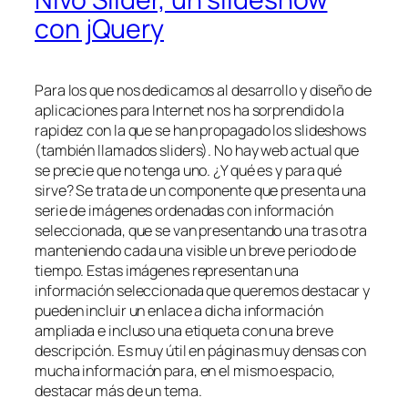
con jQuery
Para los que nos dedicamos al desarrollo y diseño de
aplicaciones para Internet nos ha sorprendido la
rapidez con la que se han propagado los slideshows
(también llamados sliders). No hay web actual que
se precie que no tenga uno. ¿Y qué es y para qué
sirve? Se trata de un componente que presenta una
serie de imágenes ordenadas con información
seleccionada, que se van presentando una tras otra
manteniendo cada una visible un breve periodo de
tiempo. Estas imágenes representan una
información seleccionada que queremos destacar y
pueden incluir un enlace a dicha información
ampliada e incluso una etiqueta con una breve
descripción. Es muy útil en páginas muy densas con
mucha información para, en el mismo espacio,
destacar más de un tema.