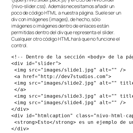
(
nivo-slider.css
). Además necesitamos añadir un
poco de código HTML a nuestra página. Suele ser un
div
con imágenes (images), de hecho, sólo
imágenes o imágenes dentro de enlaces están
permitidas dentro del
div
que representa el slider.
Cualquier otro código HTML hará que no funcione el
control.
<!-- Dentro de la sección <body> de la pág
<div id="slider"> 

 <img src="images/slide1.jpg" alt="" /> 

 <a href="http://dev7studios.com">

 <img src="images/slide2.jpg" alt="" title
 </a> 

 <img src="images/slide3.jpg" alt="" titl
 <img src="images/slide4.jpg" alt="" /> 

</div> 

<div id="htmlcaption" class="nivo-html-cap
 <strong>Esto</strong> es un ejemplo de u
</div> 