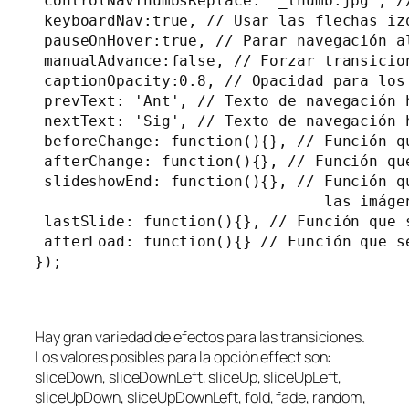
 controlNavThumbsReplace: '_thumb.jpg', /
 keyboardNav:true, // Usar las flechas iz
 pauseOnHover:true, // Parar navegación a
 manualAdvance:false, // Forzar transicion
 captionOpacity:0.8, // Opacidad para los
 prevText: 'Ant', // Texto de navegación h
 nextText: 'Sig', // Texto de navegación h
 beforeChange: function(){}, // Función q
 afterChange: function(){}, // Función qu
 slideshowEnd: function(){}, // Función q
                                las imágen
 lastSlide: function(){}, // Función que 
 afterLoad: function(){} // Función que s
});

Hay gran variedad de efectos para las transiciones.
Los valores posibles para la opción
effect
son:
sliceDown, sliceDownLeft, sliceUp, sliceUpLeft,
sliceUpDown, sliceUpDownLeft, fold, fade, random,