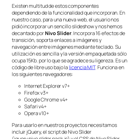
Existen multitud de estos componentes
dependiendo de la funcionalidad que incorporan. En
nuestro caso, para una nueva web, el usuario nos
pidió incorporar un sencillo slideshow y nos hemos
decantado por
Nivo Slider
. Incorpora 16 efectos de
transición, soporta enlaces a imágenes y
navegación entre imágenes mediante teclado. Su
utilización es sencilla y la versión empaquetada sólo
ocupa 15Kb. por lo que se agradece su ligereza. Es un
código de libre uso bajo la
licencia MIT
. Funciona en
los siguientes navegadores:
Internet Explorer v7+
Firefox v3+
Google Chrome v4+
Safari v4+
Opera v10+
Para usarlo en nuestros proyectos necesitamos
incluir jQuery, el script de Nivo Slider
(
jquery.nivo.slider.pack.js
) y el CSS de Nivo Slider