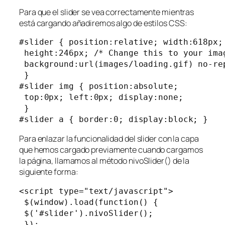
Para que el slider se vea correctamente mientras
está cargando añadiremos algo de estilos CSS:
#slider { position:relative; width:618px;
 height:246px; /* Change this to your imag
 background:url(images/loading.gif) no-rep
 } 

#slider img { position:absolute; 

 top:0px; left:0px; display:none; 

 } 

#slider a { border:0; display:block; }
Para enlazar la funcionalidad del slider con la capa
que hemos cargado previamente cuando cargamos
la página, llamamos al método nivoSlider() de la
siguiente forma:
<script type="text/javascript"> 

 $(window).load(function() { 

 $('#slider').nivoSlider(); 

 }); 
