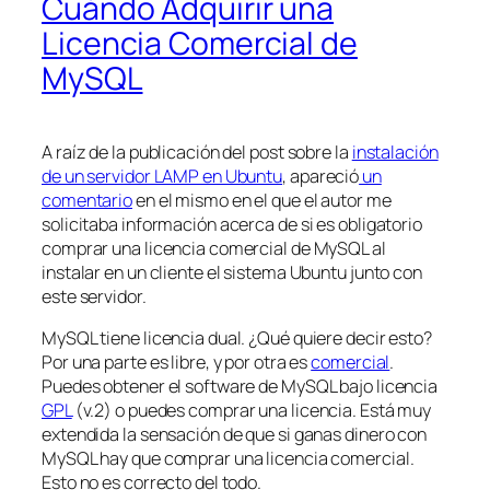
Cuándo Adquirir una
Licencia Comercial de
MySQL
A raíz de la publicación del post sobre la
instalación
de un servidor LAMP en Ubuntu
, apareció
un
comentario
en el mismo en el que el autor me
solicitaba información acerca de si es obligatorio
comprar una licencia comercial de MySQL al
instalar en un cliente el sistema Ubuntu junto con
este servidor.
MySQL tiene licencia dual. ¿Qué quiere decir esto?
Por una parte es libre, y por otra es
comercial
.
Puedes obtener el software de MySQL bajo licencia
GPL
(v.2) o puedes comprar una licencia. Está muy
extendida la sensación de que si ganas dinero con
MySQL hay que comprar una licencia comercial.
Esto no es correcto del todo.