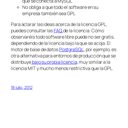
que se conecta a MySQL
No obliga a que todo el software en su
empresa también sea GPL
Para aclarar las ideas acerca de la licencia GPL,
puedes consultar las
FAQ
de la licencia. Cómo
observaréis todo software libre puede no ser gratis,
dependiendo de la licencia bajo la que se acoja. El
motor de base de datos
PostgreSQL
, por ejemplo, es
otra alternativa para entornos de producción que se
distribuye
bajo su propia licencia
, muy similar a la
licencia MIT y mucho menos restrictiva que la GPL.
18 julio, 2012