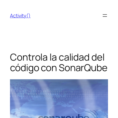
Saltar
al
Activity()
contenido
Controla la calidad del
código con SonarQube