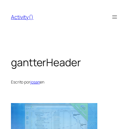
Saltar
al
Activity()
contenido
gantterHeader
Escrito por
josan
en