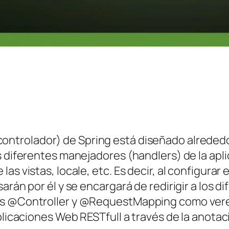
ontrolador) de Spring está diseñado alrededo
s diferentes manejadores (
handlers
) de la apl
s vistas, locale, etc. Es decir, al configurar 
sarán por él y se encargará de redirigir a los
es @Controller y @RequestMapping como veremo
aplicaciones Web
RESTfull
a través de la anota