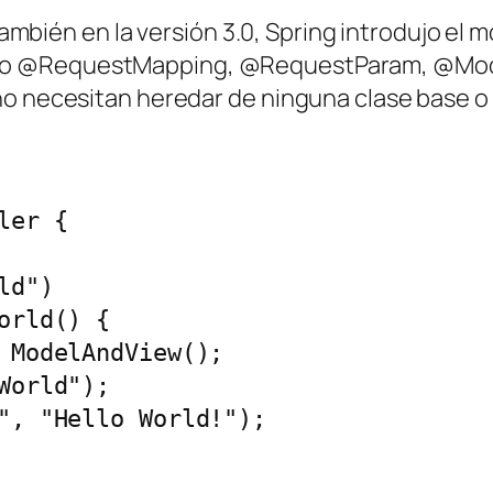
e también en la versión 3.0, Spring introdujo 
mo
@RequestMapping
,
@RequestParam, @Mod
no necesitan heredar de ninguna clase base o
er {

d")

rld() {

 ModelAndView();

orld");

", "Hello World!");
