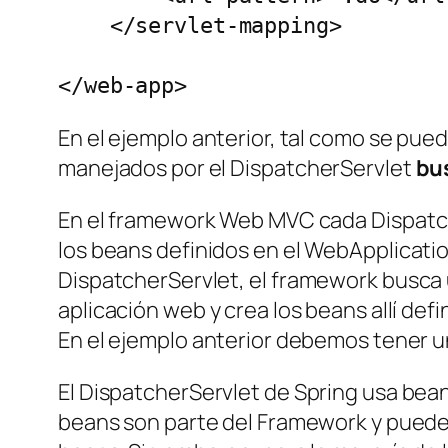
    </servlet-mapping>

</web-app>
En el ejemplo anterior, tal como se pue
manejados por el
DispatcherServlet
bu
En el framework Web MVC cada
Dispatc
los beans definidos en el
WebApplicati
DispatcherServlet
, el framework busca
aplicación web y crea los beans allí def
En el ejemplo anterior debemos tener u
El
DispatcherServlet
de Spring usa beans
beans son parte del Framework y puede