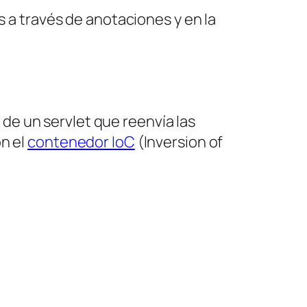
s a través de anotaciones y en la
r de un
servlet
que reenvía las
on el
contenedor IoC
(Inversion of