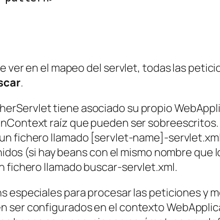
de ver en el mapeo del servlet, todas las peti
scar
.
herServlet
tiene asociado su propio
WebAppli
onContext
raíz que pueden ser sobreescritos. 
 un fichero llamado
[servlet-name]-servlet.xm
inidos (si hay beans con el mismo nombre que l
n fichero llamado
buscar-servlet.xml
.
 especiales para procesar las peticiones y mo
n ser configurados en el contexto
WebApplic