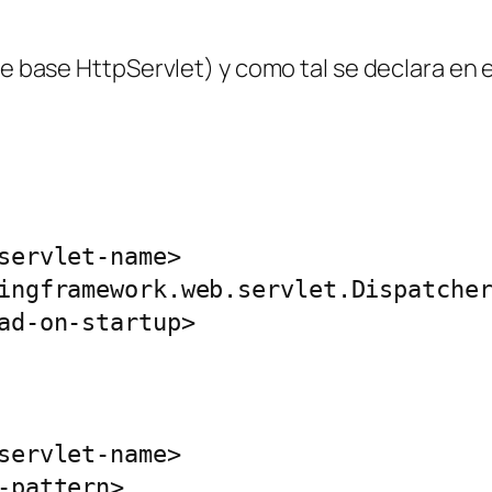
ase base
HttpServlet
) y como tal se declara en 
servlet-name>

ingframework.web.servlet.Dispatcher
ad-on-startup>

servlet-name>

pattern>
