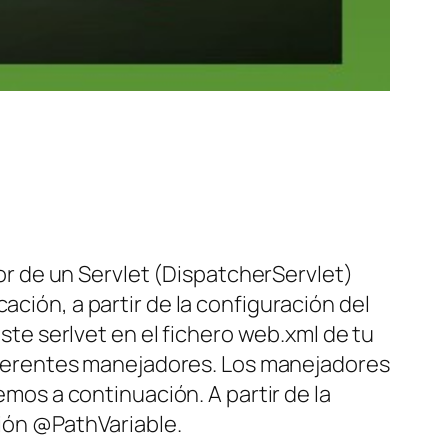
r de un Servlet (
DispatcherServlet
)
icación, a partir de la configuración del
este serlvet en el fichero
web.xml
de tu
 diferentes manejadores. Los manejadores
s a continuación. A partir de la
ción @PathVariable.