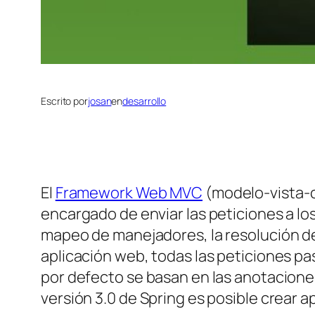
Escrito por
josan
en
desarrollo
El
Framework Web MVC
(modelo-vista-c
encargado de enviar las peticiones a lo
mapeo de manejadores, la resolución de la
aplicación web, todas las peticiones pa
por defecto se basan en las anotacion
versión 3.0 de Spring es posible crear 