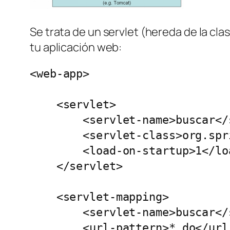
Se trata de un servlet (hereda de la cl
tu aplicación web:
<web-app>

    <servlet>

        <servlet-name>buscar</
        <servlet-class>org.spr
        <load-on-startup>1</lo
    </servlet>

    <servlet-mapping>

        <servlet-name>buscar</
        <url-pattern>*.do</url-