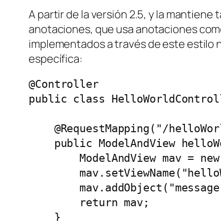
A partir de la versión 2.5, y la mantien
anotaciones, que usa anotaciones co
implementados a través de este estilo 
específica:
@Controller

public class HelloWorldControll
    @RequestMapping("/helloWorl
    public ModelAndView helloWo
        ModelAndView mav = new
        mav.setViewName("helloW
        mav.addObject("message
        return mav;

    }
