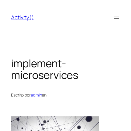
Saltar
al
Activity()
contenido
implement-
microservices
Escrito por
admin
en