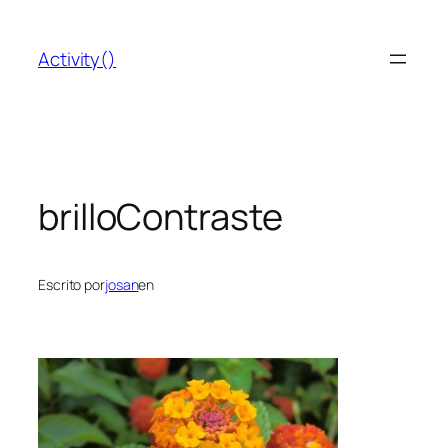
Saltar
al
Activity()
contenido
brilloContraste
Escrito por
josan
en