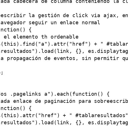
ada cabecera de columna conteniendo la cl
escribir la gestión de click via ajax, en
avegador seguir un enlace normal

nction() {

 el elemento th ordenable

(this).find("a").attr("href") + " #tablar
resultados").load(link, {}, es.displaytag
a propagación de eventos, sin permitir qu
;

os .pagelinks a").each(function() {

ada enlace de paginación para sobreescrib
nction() {

(this).attr("href") + " #tablaresultados"
resultados").load(link, {}, es.displaytag