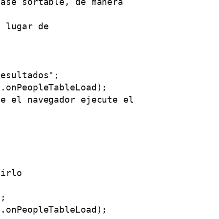
ase sortable, de manera

 lugar de

esultados";

.onPeopleTableLoad);

e el navegador ejecute el

irlo

;

.onPeopleTableLoad);
