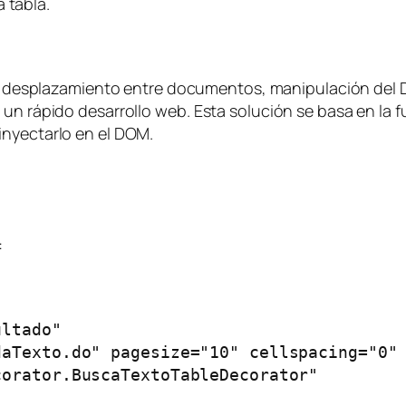
 tabla.
 el desplazamiento entre documentos, manipulación del 
 un rápido desarrollo web. Esta solución se basa en la 
inyectarlo en el DOM.
:
ltado"

aTexto.do" pagesize="10" cellspacing="0"

orator.BuscaTextoTableDecorator"
