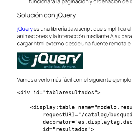
funcionará la paginación y ordenación de la
Solución con jQuery
jQuery
es una librería Javascript que simplifica
animaciones y la interacción mediante Ajax para
cargar html externo desde una fuente remota e 
Vamos a verlo más fácil con el siguiente ejemplo
<div id="tablaresultados">

    <display:table name="modelo.resu
        requestURI="/catalog/busqued
        decorator="es.displaytag.dec
        id="resultados">
