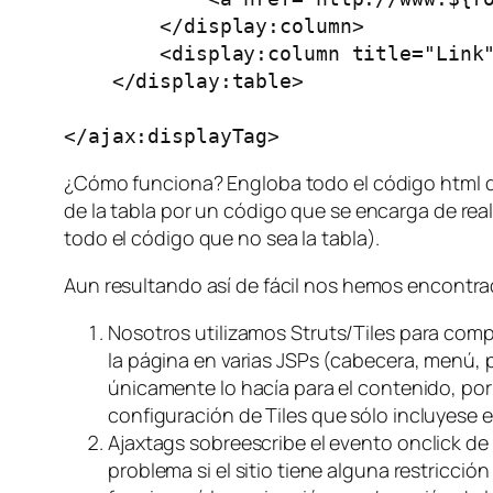
        </display:column>

        <display:column title="Link"
    </display:table>

</ajax:displayTag>
¿Cómo funciona? Engloba todo el código html d
de la tabla por un código que se encarga de real
todo el código que no sea la tabla).
Aun resultando así de fácil nos hemos encontr
Nosotros utilizamos
Struts/Tiles
para comp
la página en varias JSPs (cabecera, menú, 
únicamente lo hacía para el contenido, por
configuración de
Tiles
que sólo incluyese el
Ajaxtags sobreescribe el evento
onclick
de 
problema si el sitio tiene alguna restricci