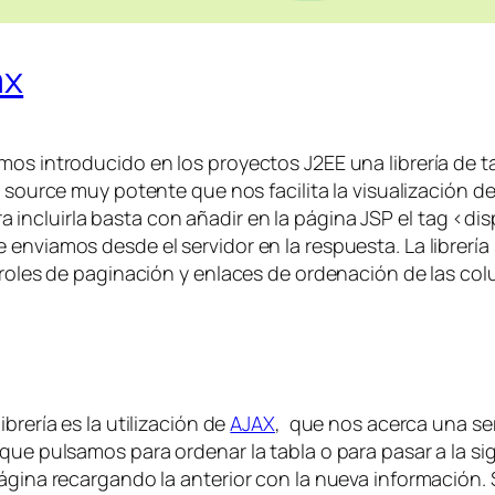
ax
mos introducido en los proyectos J2EE una librería de t
n source muy potente que nos facilita la visualización d
ncluirla basta con añadir en la página JSP el tag <disp
 enviamos desde el servidor en la respuesta. La librería
ntroles de paginación y enlaces de ordenación de las co
brería es la utilización de
AJAX
, que nos acerca una se
que pulsamos para ordenar la tabla o para pasar a la si
página recargando la anterior con la nueva información.