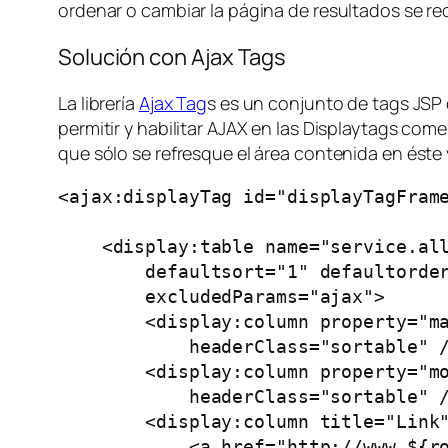
ordenar o cambiar la página de resultados se re
Solución con Ajax Tags
La librería
Ajax Tag
s es un conjunto de tags JSP 
permitir y habilitar AJAX en las Displaytags come
que sólo se refresque el área contenida en éste 
<ajax:displayTag id="displayTagFrame
    <display:table name="service.all
        defaultsort="1" defaultorder
        excludedParams="ajax">

        <display:column property="ma
            headerClass="sortable" /
        <display:column property="mo
            headerClass="sortable" /
        <display:column title="Link"
            <a href="http://www.${ro