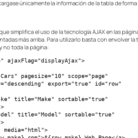
cargase únicamente la información de la tabla de forma 
que simplifica el uso de la tecnología AJAX en las pági
ntadas más arriba. Para utilizarlo basta con envolver la 
y no toda la página:
" ajaxFlag="displayAjax">

Cars" pagesize="10" scope="page"

="descending" export="true" id="row"

ke" title="Make" sortable="true"

>

del" title="Model" sortable="true"

>

 media="html">

w.make}.com">${row.make} Web Page</a>
