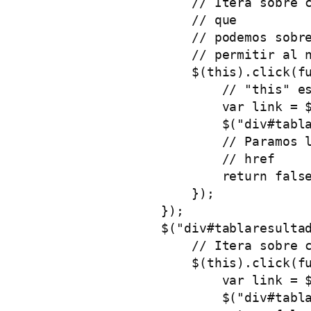
                    // Itera sobre c
                    // que

                    // podemos sobre
                    // permitir al n
                    $(this).click(fu
                        // "this" es
                        var link = $
                        $("div#tabla
                        // Paramos l
                        // href

                        return false
                    });

                });

                $("div#tablaresultad
                    // Itera sobre c
                    $(this).click(fu
                        var link = $
                        $("div#tabla