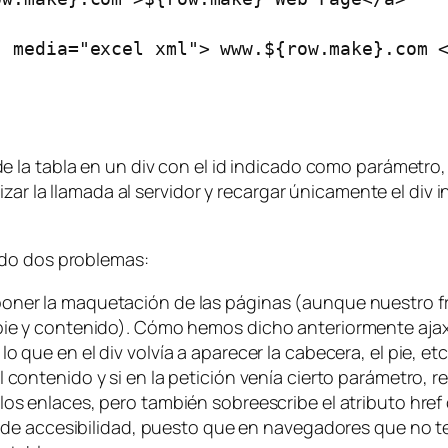
 media="excel xml"> www.${row.make}.com <
e la tabla en un
div
con el
id
indicado como parámetro,
izar la llamada al servidor y recargar únicamente el
div
i
ado dos problemas:
oner la maquetación de las páginas (aunque nuestro 
pie y contenido). Cómo hemos dicho anteriormente ajaxt
 lo que en el
div
volvía a aparecer la cabecera, el pie, et
 contenido y si en la petición venía cierto parámetro, red
los enlaces, pero también sobreescribe el atributo
href
ón de accesibilidad, puesto que en navegadores que no t