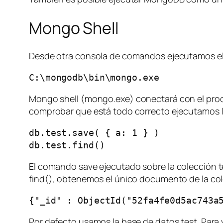
Mongo Shell
Desde otra consola de comandos ejecutamos e
C:\mongodb\bin\mongo.exe
Mongo shell (
mongo.exe
) conectará con el pro
comprobar que está todo correcto ejecutamos 
db.test.save( { a: 1 } )

db.test.find()
El comando
save
ejecutado sobre la colección 
find(), obtenemos el único documento de la c
{"_id" : ObjectId("52fa4fe0d5ac743a
Por defecto usamos la base de datos test. Para 