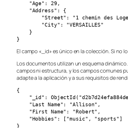
    "Age": 29,

    "Address": {

        "Street": "1 chemin des Loge
        "City": "VERSAILLES"

    }

}
El campo «_id» es único en la colección. Si no 
Los documentos utilizan un esquema dinámico. 
campos ni estructura, y los campos comunes pued
adapte a la aplicación y a sus requisitos de re
{

    "_id": ObjectId("d2b7d24efa884de
    "Last Name": "Allison",

    "First Name": "Robert",

    "Hobbies": ["music", "sports"]

}