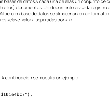
as bases de datos,y cada una de ellas un conjunto de
c
e ellos)
documentos
. Un documento es cada registro e
N pero en base de datos se almacenan en un formato
res «
clave-valor
«, separadas por «:»:
. A continuación se muestra un ejemplo:
d101e4bc7"),
