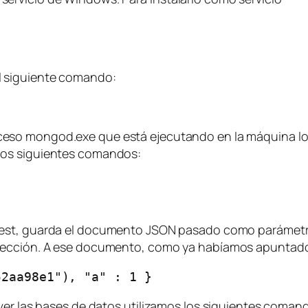
l siguiente comando:
ceso mongod.exe que está ejecutando en la máquina loc
los siguientes comandos:
test, guarda el documento JSON pasado como parámetro
olección. A ese documento, como ya habíamos apuntado
52aa98e1"), "a" : 1 }
ver las bases de datos utilizamos los siguientes coman