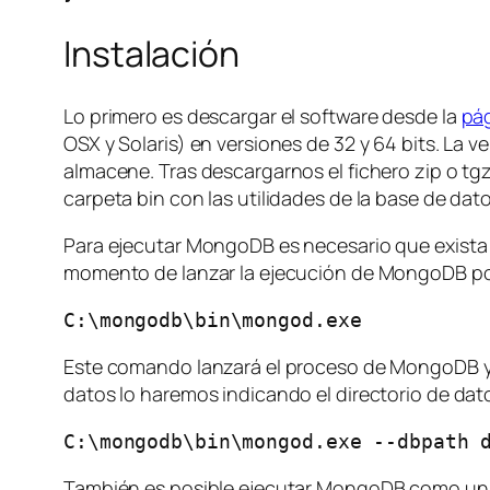
Instalación
Lo primero es descargar el software desde la
pá
OSX y Solaris) en versiones de 32 y 64 bits. La 
almacene. Tras descargarnos el fichero zip o tgz,
carpeta bin con las utilidades de la base de dato
Para ejecutar MongoDB es necesario que exista en
momento de lanzar la ejecución de MongoDB po
C:\mongodb\bin\mongod.exe
Este comando lanzará el proceso de MongoDB y si
datos lo haremos indicando el directorio de dat
C:\mongodb\bin\mongod.exe --dbpath 
También es posible ejecutar MongoDB como un s