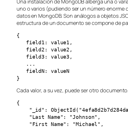
Una instalación de MongoDB alberga una o vari
uno o varios (pudiendo ser un número enorme d
datos en MongoDB. Son análogos a objetos JSO
estructura de un documento se compone de pa
{

   field1: value1,

   field2: value2,

   field3: value3,

   ...

   fieldN: valueN

}
Cada valor, a su vez, puede ser otro documento
{

    "_id": ObjectId("4efa8d2b7d284da
    "Last Name": "Johnson",

    "First Name": "Michael",
