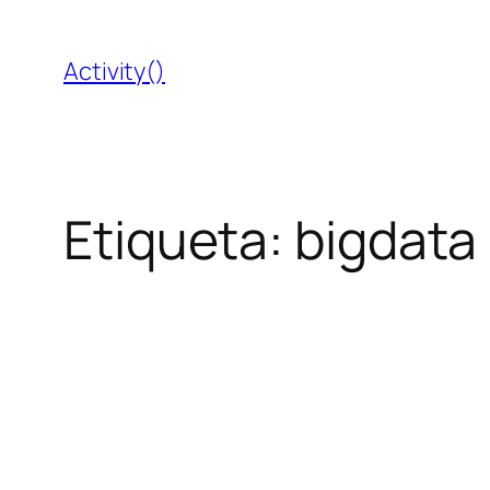
Saltar
al
Activity()
contenido
Etiqueta:
bigdata