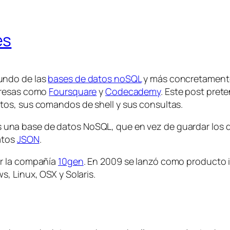
es
undo de las
bases de datos noSQL
y más concretament
presas como
Foursquare
y
Codecademy
. Este post pre
tos, sus comandos de shell y sus consultas.
 una base de datos NoSQL, que en vez de guardar los d
atos
JSON
.
or la compañía
10gen
. En 2009 se lanzó como producto 
, Linux, OSX y Solaris.