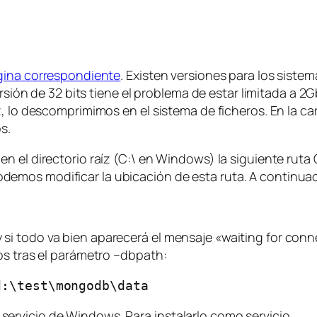
gina correspondiente
. Existen versiones para los siste
versión de 32 bits tiene el problema de estar limitada a 
 lo descomprimimos en el sistema de ficheros. En la carp
s.
 el directorio raíz (C:\ en Windows) la siguiente ruta 
demos modificar la ubicación de esta ruta. A continu
 todo va bien aparecerá el mensaje «waiting for connec
os tras el parámetro –dbpath:
d:\test\mongodb\data
ervicio de Windows. Para instalarlo como servicio