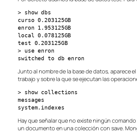
> show dbs

curso 0.203125GB

enron 1.953125GB

local 0.078125GB

test 0.203125GB

> use enron

switched to db enron
Junto al nombre de la base de datos, aparece e
trabajo y sobre la que se ejecutan las operacion
> show collections

messages

system.indexes
Hay que señalar que no existe ningún comando
un documento en una colección con
save
. Mon