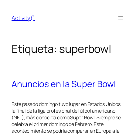
Saltar
al
Activity()
contenido
Etiqueta:
superbowl
Anuncios en la Super Bowl
Este pasado domingo tuvo lugar en Estados Unidos
la final de la liga profesional de fútbol americano
(NFL), más conocida como Super Bowl. Siempre se
celebra el primer domingo de Febrero. Este
acontecimiento se podría comparar en Europa a la