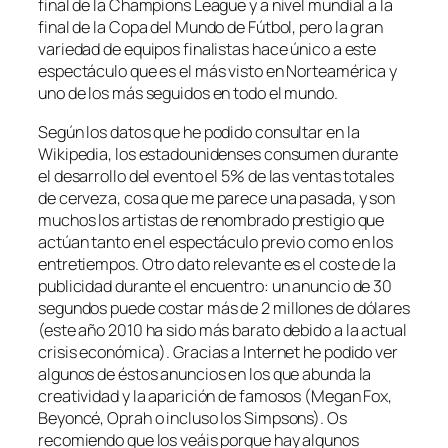
final de la Champions League y a nivel mundial a la
final de la Copa del Mundo de Fútbol, pero la gran
variedad de equipos finalistas hace único a este
espectáculo que es el más visto en Norteamérica y
uno de los más seguidos en todo el mundo.
Según los datos que he podido consultar en la
Wikipedia, los estadounidenses consumen durante
el desarrollo del evento el 5% de las ventas totales
de cerveza, cosa que me parece una pasada, y son
muchos los artistas de renombrado prestigio que
actúan tanto en el espectáculo previo como en los
entretiempos. Otro dato relevante es el coste de la
publicidad durante el encuentro: un anuncio de 30
segundos puede costar más de 2 millones de dólares
(este año 2010 ha sido más barato debido a la actual
crisis económica). Gracias a Internet he podido ver
algunos de éstos anuncios en los que abunda la
creatividad y la aparición de famosos (Megan Fox,
Beyoncé, Oprah o incluso los Simpsons). Os
recomiendo que los veáis porque hay algunos