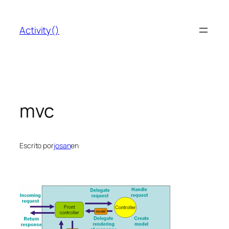
Saltar
al
Activity()
contenido
mvc
Escrito por
josan
en